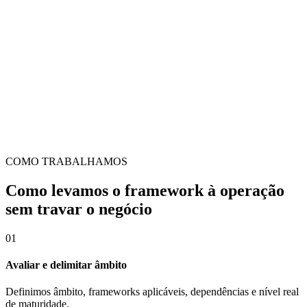
operacionais e de proteção
Preparação para Declaração de Conformidade (Básico) ou
Certificação de Conformidade (Médio/Alto)
Plano de adequação, comité de segurança e evidências prontas para
revisão
COMO TRABALHAMOS
Como levamos o framework à operação
sem travar o negócio
0
1
Avaliar e delimitar âmbito
Definimos âmbito, frameworks aplicáveis, dependências e nível real
de maturidade.