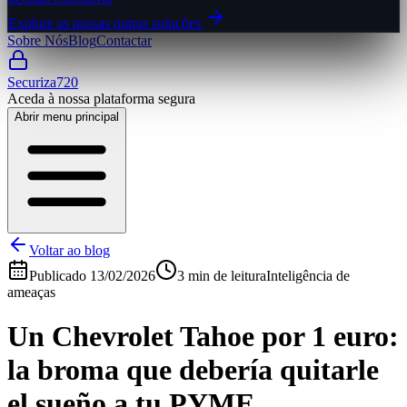
Explore as nossas outras soluções
Sobre Nós
Blog
Contactar
Securiza720
Aceda à nossa plataforma segura
Abrir menu principal
Voltar ao blog
Publicado
13/02/2026
3 min de leitura
Inteligência de
ameaças
Un Chevrolet Tahoe por 1 euro:
la broma que debería quitarle
el sueño a tu PYME