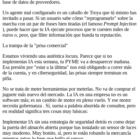
base de datos de proveedores.
Un agente mal configurado es un caballo de Troya que tú mismo has
invitado a pasar. Si un usuario sabe cómo "reprogramarlo" sobre la
marcha con un par de frases bien tiradas (el famoso
Prompt Injection
), puede hacer que tu IA ejecute procesos que te cuesten miles de
euros o, peor, que filtre información que hunda tu reputación.
La trampa de la "prisa comercial"
Estamos viviendo una auténtica locura. Parece que si no
implementas IA esta semana, tu PYME va a desaparecer mañana.
Esa presión por "estar a la última" nos está obligando a correr más
de la cuenta, y en ciberseguridad, las prisas siempre terminan en
pifia.
No se trata de meter herramientas por meterlas. No va de comprar el
juguete más nuevo del mercado. La IA en una empresa no es un
software más; es un cambio de motor en pleno vuelo. Y ese motor
necesita
gobernanza
. Sí, suena a palabra aburrida de consultor, pero
en realidad significa tres cosas muy básicas:
Implementar IA sin una estrategia de seguridad detrás es como dejar
la puerta del almacén abierta porque has instalado un sensor de luces
muy moderno. Muy bonito, sí, pero te están robando la mercancía
mientras miras lo bien que brilla el sensor.