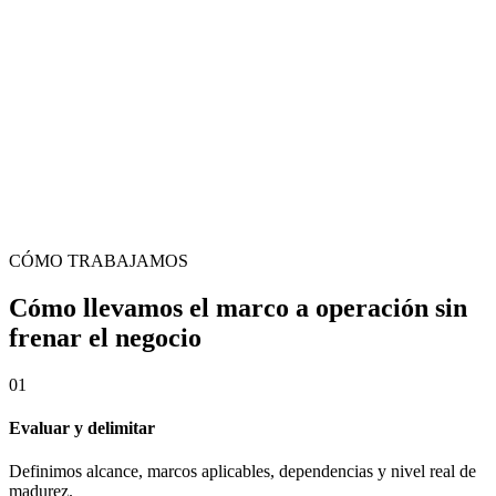
de protección
Preparación para Declaración de Conformidad (Básico) o
Certificación de Conformidad (Medio/Alto)
Plan de adecuación, comité de seguridad y evidencias listas para
revisión
CÓMO TRABAJAMOS
Cómo llevamos el marco a operación sin
frenar el negocio
0
1
Evaluar y delimitar
Definimos alcance, marcos aplicables, dependencias y nivel real de
madurez.