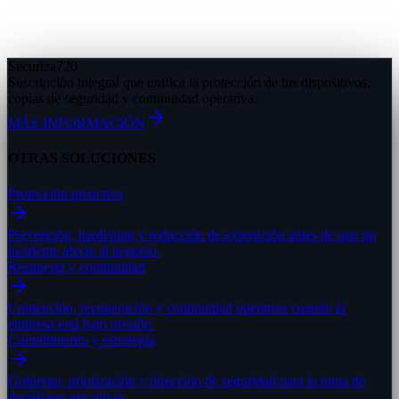
Securiza
720
Suscripción integral que unifica la protección de tus dispositivos,
copias de seguridad y continuidad operativa.
MÁS INFORMACIÓN
OTRAS SOLUCIONES
Protección proactiva
Prevención, hardening y reducción de exposición antes de que un
incidente afecte al negocio.
Respuesta y continuidad
Contención, recuperación y continuidad operativa cuando la
empresa está bajo presión.
Cumplimiento y estrategia
Gobierno, priorización y dirección de seguridad para la toma de
decisiones ejecutivas.