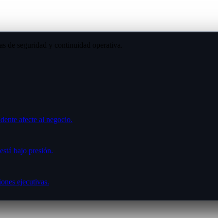
ias de seguridad y continuidad operativa.
dente afecte al negocio.
stá bajo presión.
iones ejecutivas.