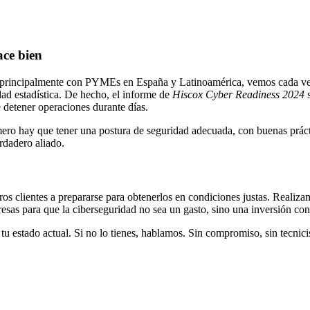
ace bien
principalmente con PYMEs en España y Latinoamérica, vemos cada vez m
dad estadística. De hecho, el informe de
Hiscox Cyber Readiness 2024
s
 detener operaciones durante días.
ero hay que tener una postura de seguridad adecuada, con buenas prácti
rdadero aliado.
 clientes a prepararse para obtenerlos en condiciones justas. Realiz
esas para que
la ciberseguridad no sea un gasto, sino una inversión con
tu estado actual. Si no lo tienes, hablamos. Sin compromiso, sin tecnic