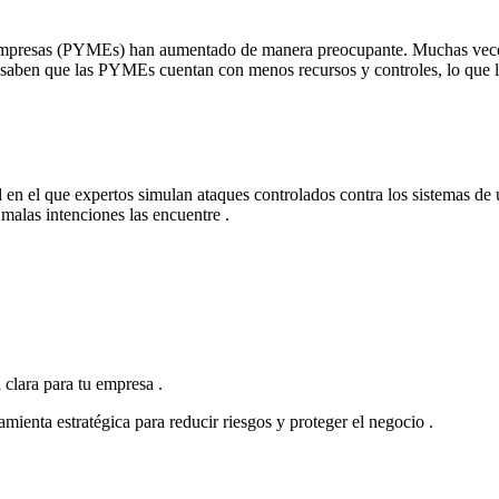
empresas (PYMEs)
han aumentado de manera preocupante. Muchas veces
es saben que las PYMEs cuentan con menos recursos y controles, lo que la
d en el que expertos simulan ataques controlados contra los sistemas de
 malas intenciones las encuentre
.
a clara para tu empresa
.
ramienta estratégica para
reducir riesgos y proteger el negocio
.