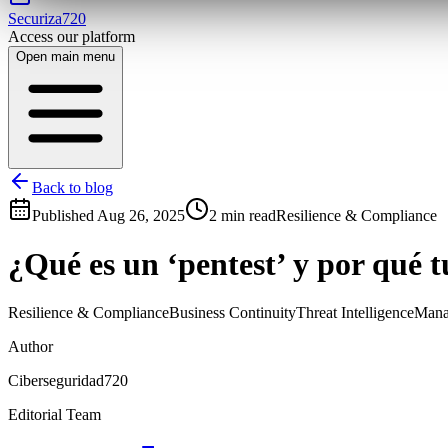
Securiza720
Access our platform
Open main menu
Back to blog
Published
Aug 26, 2025
2 min read
Resilience & Compliance
¿Qué es un ‘pentest’ y por qué 
Resilience & Compliance
Business Continuity
Threat Intelligence
Mana
Author
Ciberseguridad720
Editorial Team