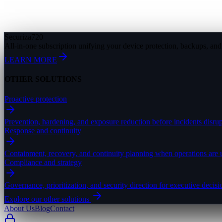
Securiza
720
All-in-one subscription unifying your device protection, backups, and 
LEARN MORE
OTHER SOLUTIONS
Proactive protection
Prevention, hardening, and exposure reduction before incidents disrup
Response and continuity
Containment, recovery, and continuity planning when operations are 
Compliance and strategy
Governance, prioritization, and security direction for executive decis
Explore our other solutions
About Us
Blog
Contact