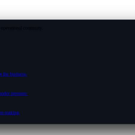
operational continuity.
t the business.
under pressure.
ion-making.