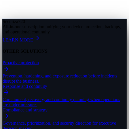
Securiza
720
All-in-one subscription unifying your device protection, backups,
and operational continuity.
LEARN MORE
OTHER SOLUTIONS
Proactive protection
Prevention, hardening, and exposure reduction before incidents
disrupt the business.
Response and continuity
Containment, recovery, and continuity planning when operations
are under pressure.
Compliance and strategy
Governance, prioritization, and security direction for executive
decision-making.