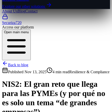
Explore our other solutions
About Us
Blog
Contact
Securiza720
Access our platform
Open main menu
Back to blog
Published
Nov 13, 2025
4 min read
Resilience & Compliance
NIS2: El gran reto que llega
para las PYMEs (y por qué no
es solo un tema “de grandes
empresas”)